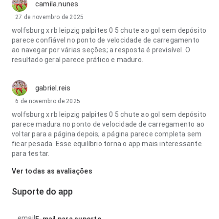
camila.nunes
27 de novembro de 2025
wolfsburg x rb leipzig palpites 0 5 chute ao gol sem depósito
parece confiável no ponto de velocidade de carregamento
ao navegar por várias seções; a resposta é previsível. O
resultado geral parece prático e maduro.
gabriel.reis
6 de novembro de 2025
wolfsburg x rb leipzig palpites 0 5 chute ao gol sem depósito
parece madura no ponto de velocidade de carregamento ao
voltar para a página depois; a página parece completa sem
ficar pesada. Esse equilíbrio torna o app mais interessante
para testar.
Ver todas as avaliações
Suporte do app
email