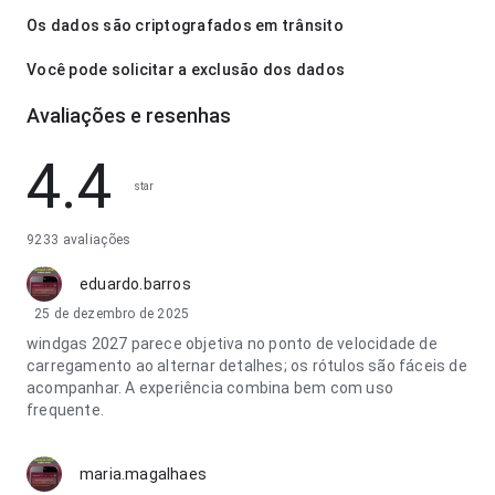
Os dados são criptografados em trânsito
Você pode solicitar a exclusão dos dados
Avaliações e resenhas
4.4
star
9233 avaliações
eduardo.barros
25 de dezembro de 2025
windgas 2027 parece objetiva no ponto de velocidade de
carregamento ao alternar detalhes; os rótulos são fáceis de
acompanhar. A experiência combina bem com uso
frequente.
maria.magalhaes