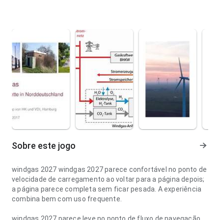
Sobre este jogo
windgas 2027 windgas 2027 parece confortável no ponto de
velocidade de carregamento ao voltar para a página depois;
a página parece completa sem ficar pesada. A experiência
combina bem com uso frequente.
windgas 2027 parece leve no ponto de fluxo de navegação