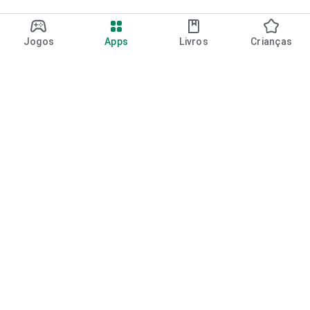
Jogos
Apps
Livros
Crianças
Google Play
Play Pass
Pontos do Play Points
Vales-presente
Resgatar
Política de reembolso
Crianças e família