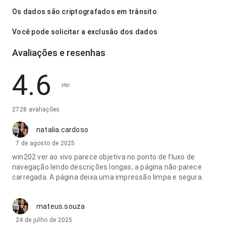
Os dados são criptografados em trânsito
Você pode solicitar a exclusão dos dados
Avaliações e resenhas
4.6
star
2728 avaliações
natalia.cardoso
7 de agosto de 2025
win202 ver ao vivo parece objetiva no ponto de fluxo de
navegação lendo descrições longas; a página não parece
carregada. A página deixa uma impressão limpa e segura.
mateus.souza
24 de julho de 2025