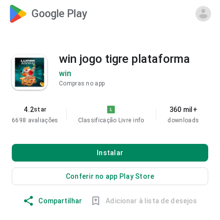
Google Play
win jogo tigre plataforma
win
Compras no app
4.2
360 mil+
star
6698 avaliações
Classificação Livre
info
downloads
Instalar
Conferir no app Play Store
Compartilhar
Adicionar à lista de desejos