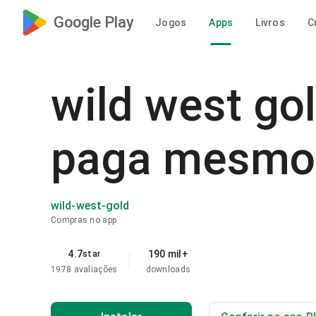
Google Play
Jogos
Apps
Livros
C
wild west go
paga mesmo
wild-west-gold
Compras no app
4.7
190 mil+
star
1978 avaliações
downloads