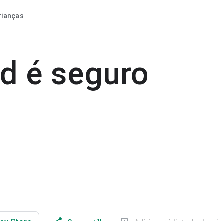
rianças
ld é seguro