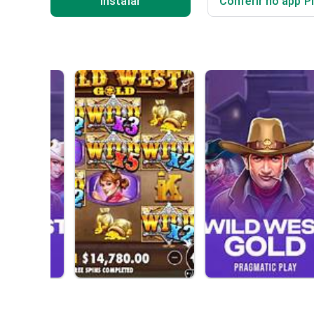
Instalar
Conferir no app P