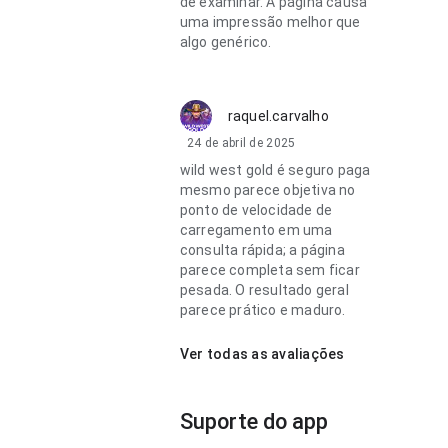
de examinar. A página causa
uma impressão melhor que
algo genérico.
raquel.carvalho
24 de abril de 2025
wild west gold é seguro paga
mesmo parece objetiva no
ponto de velocidade de
carregamento em uma
consulta rápida; a página
parece completa sem ficar
pesada. O resultado geral
parece prático e maduro.
Ver todas as avaliações
Suporte do app