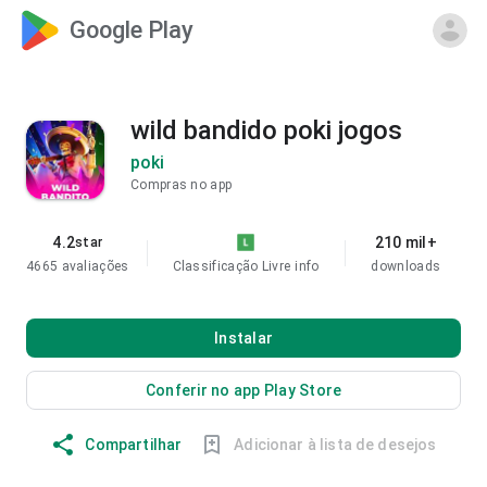
Google Play
wild bandido poki jogos
poki
Compras no app
4.2
210 mil+
star
4665 avaliações
Classificação Livre
info
downloads
Instalar
Conferir no app Play Store
Compartilhar
Adicionar à lista de desejos