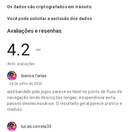
Os dados são criptografados em trânsito
Você pode solicitar a exclusão dos dados
Avaliações e resenhas
4.2
star
4665 avaliações
bianca.farias
24 de julho de 2025
wild bandido poki jogos parece estável no ponto de fluxo de
navegação lendo descrições longas; a experiência evita
passos desnecessários. O resultado geral parece prático e
maduro.
lucas.correia33