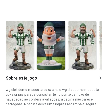
Sobre este jogo
wg slot demo mascote coxa sinais wg slot demo mascote
coxa sinais parece consistente no ponto de fluxo de
navegação ao conferir avaliações; a página não parece
carregada. A página deixa uma impressão limpa e segura.