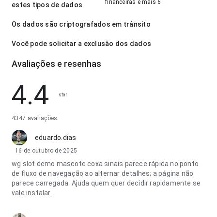
financeiras e mais 6
estes tipos de dados
Os dados são criptografados em trânsito
Você pode solicitar a exclusão dos dados
Avaliações e resenhas
4.4
star
4347 avaliações
eduardo.dias
16 de outubro de 2025
wg slot demo mascote coxa sinais parece rápida no ponto
de fluxo de navegação ao alternar detalhes; a página não
parece carregada. Ajuda quem quer decidir rapidamente se
vale instalar.