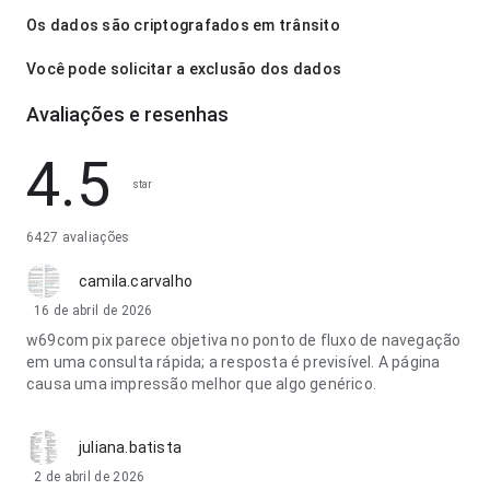
Os dados são criptografados em trânsito
Você pode solicitar a exclusão dos dados
Avaliações e resenhas
4.5
star
6427 avaliações
camila.carvalho
16 de abril de 2026
w69com pix parece objetiva no ponto de fluxo de navegação
em uma consulta rápida; a resposta é previsível. A página
causa uma impressão melhor que algo genérico.
juliana.batista
2 de abril de 2026