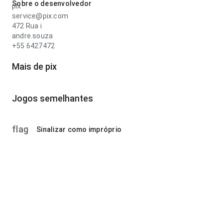
Sobre o desenvolvedor
pix
service@pix.com
472 Rua i
andre.souza
+55 6427472
Mais de pix
Jogos semelhantes
flag
Sinalizar como impróprio