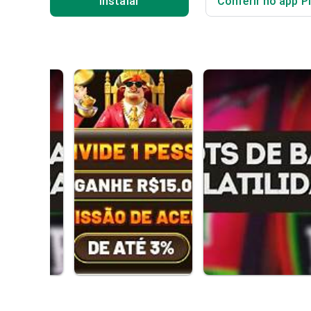
Instalar
Conferir no app P