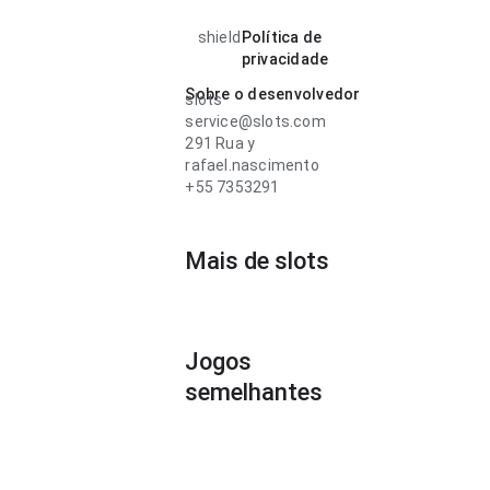
shield
Política de
privacidade
Sobre o desenvolvedor
slots
service@slots.com
291 Rua y
rafael.nascimento
+55 7353291
Mais de slots
Jogos
semelhantes