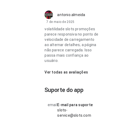
antonio.almeida
7 de maio de 2025
volatilidade slots promoções
parece responsiva no ponto de
velocidade de carregamento
ao alternar detalhes; a página
não parece carregada. Isso
passa mais confiança ao
usuário.
Ver todas as avaliações
Suporte do app
email
E-mail para suporte
slots-
service@slots.com