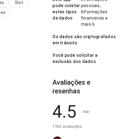
as
Slot
 faz diferença.
pode coletar
pessoais,
estes tipos
Informações
tes
de dados
financeiras e
mais 6
Os dados são criptografados
em trânsito
Você pode solicitar a
exclusão dos dados
Avaliações e
resenhas
4.5
star
7353 avaliações