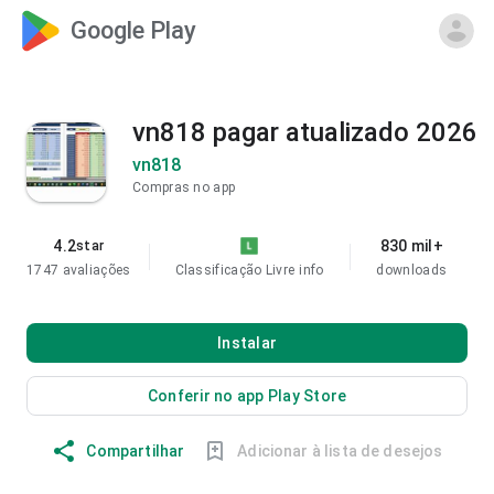
Google Play
vn818 pagar atualizado 2026
vn818
Compras no app
4.2
830 mil+
star
1747 avaliações
Classificação Livre
info
downloads
Instalar
Conferir no app Play Store
Compartilhar
Adicionar à lista de desejos