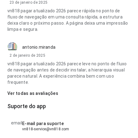
23 de janeiro de 2025
vn818 pagar atualizado 2026 parece rápida no ponto de
fluxo de navegação em uma consulta rápida; a estrutura
deixa claro o próximo passo. A página deixa uma impressão
limpa e segura.
antonio.miranda
2 de janeiro de 2025
vn818 pagar atualizado 2026 parece leve no ponto de fluxo
de navegação antes de decidir instalar; a hierarquia visual
parece natural. A experiência combina bem com uso
frequente.
Ver todas as avaliações
Suporte do app
email
E-mail para suporte
vn818-service@vn818.com