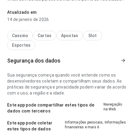
de carregamento lendo descrições longas; os rótulos são
fáceis de acompanhar. Esse cuidado nos detalhes faz
Atualizado em
diferença.
14 de janeiro de 2026
Cassino
Cartas
Apostas
Slot
Esportes
Segurança dos dados
Sua segurança começa quando você entende como os
desenvolvedores coletam e compartilham seus dados. As
práticas de segurança e privacidade podem variar de acordo
com o uso, a região e a idade.
Navegação
Este app pode compartilhar estes tipos de
na Web
dados com terceiros
Informações pessoais, Informações
Este app pode coletar
financeiras e mais 6
estes tipos de dados