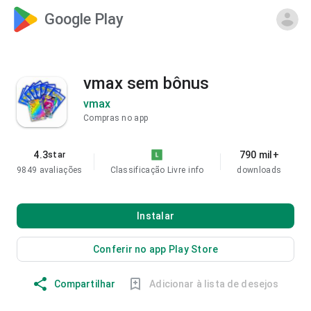
Google Play
vmax sem bônus
vmax
Compras no app
4.3
790 mil+
star
9849 avaliações
Classificação Livre
info
downloads
Instalar
Conferir no app Play Store
Compartilhar
Adicionar à lista de desejos