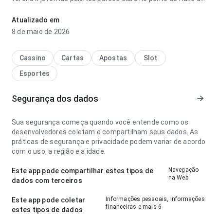
navegação ao alternar detalhes; a página parece completa
sem ficar pesada. Isso passa mais confiança ao usuário.
Atualizado em
8 de maio de 2026
Cassino
Cartas
Apostas
Slot
Esportes
Segurança dos dados
Sua segurança começa quando você entende como os
desenvolvedores coletam e compartilham seus dados. As
práticas de segurança e privacidade podem variar de acordo
com o uso, a região e a idade.
Navegação
Este app pode compartilhar estes tipos de
na Web
dados com terceiros
Informações pessoais, Informações
Este app pode coletar
financeiras e mais 6
estes tipos de dados