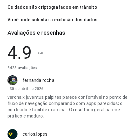
Os dados são criptografados em trânsito
Você pode solicitar a exclusão dos dados
Avaliações e resenhas
4.9
star
8425 avaliações
fernanda.rocha
30 de abril de 2026
verona x juventus palpites parece confortável no ponto de
fluxo de navegação comparando com apps parecidos; o
conteúdo é fácil de examinar. O resultado geral parece
prático e maduro.
carlos.lopes