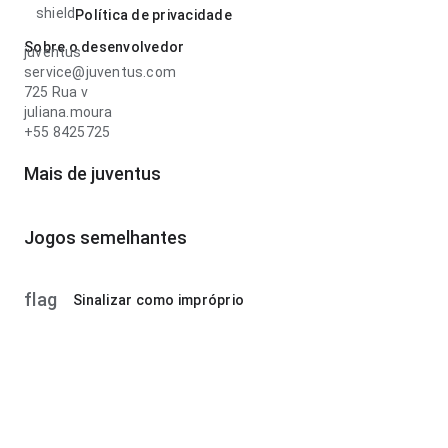
shield
Política de privacidade
Sobre o desenvolvedor
juventus
service@juventus.com
725 Rua v
juliana.moura
+55 8425725
Mais de juventus
Jogos semelhantes
flag
Sinalizar como impróprio