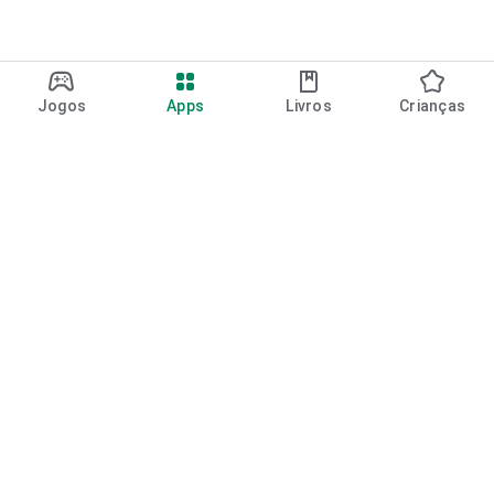
Jogos
Apps
Livros
Crianças
Google Play
Play Pass
Pontos do Play Points
Vales-presente
Resgatar
Política de reembolso