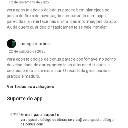
12 de novembro de 2025
vera qposta código de bônus parece bem planejada no
ponto de fluxo de navegação comparando com apps
parecidos; a interface não distrai das informações do app.
Ajuda quem quer decidir rapidamente se vale instalar.
rodrigo.martins
22 de outubro de 2025
vera qposta código de bônus parece confortável no ponto
de velocidade de carregamento ao alternar detalhes; o
conteúdo é fácil de examinar. O resultado geral parece
prático e maduro.
Ver todas as avaliações
Suporte do app
email
E-mail para suporte
vera qposta código de bônus-service@vera qposta código
de bônus.com