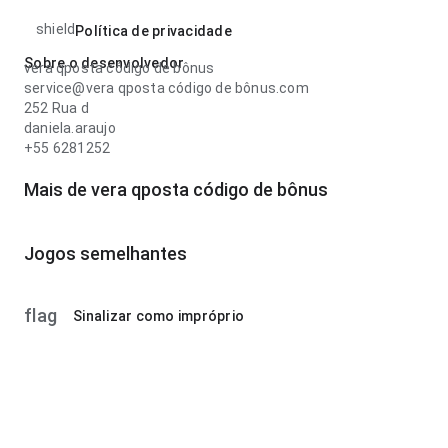
shield
Política de privacidade
Sobre o desenvolvedor
vera qposta código de bônus
service@vera qposta código de bônus.com
252 Rua d
daniela.araujo
+55 6281252
Mais de vera qposta código de bônus
Jogos semelhantes
flag
Sinalizar como impróprio