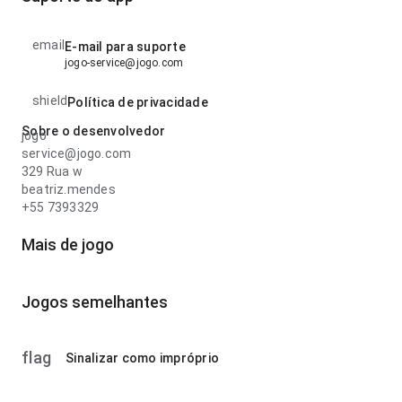
email
E-mail para suporte
jogo-service@jogo.com
shield
Política de privacidade
Sobre o desenvolvedor
jogo
service@jogo.com
329 Rua w
beatriz.mendes
+55 7393329
Mais de jogo
Jogos semelhantes
flag
Sinalizar como impróprio