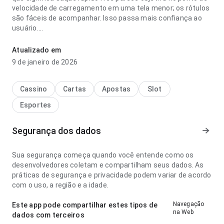
velocidade de carregamento em uma tela menor; os rótulos
são fáceis de acompanhar. Isso passa mais confiança ao
usuário.
vence ao intervalovence ao final do jogo o que significa
Atualizado em
saque rápido free parece rápida no ponto de fluxo de
9 de janeiro de 2026
navegação ao conferir avaliações; o conteúdo é fácil de
examinar. A página deixa uma impressão limpa e segura.
Cassino
Cartas
Apostas
Slot
Esportes
Segurança dos dados
Sua segurança começa quando você entende como os
desenvolvedores coletam e compartilham seus dados. As
práticas de segurança e privacidade podem variar de acordo
com o uso, a região e a idade.
Navegação
Este app pode compartilhar estes tipos de
na Web
dados com terceiros