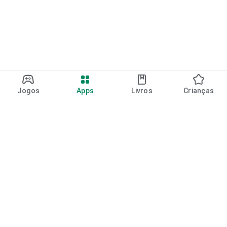
Jogos
Apps
Livros
Crianças
Google Play
Play Pass
Pontos do Play Points
Vales-presente