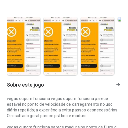
Sobre este jogo
vegas cupom funciona vegas cupom funciona parece
estável no ponto de velocidade de carregamento no uso
diário repetido; a experiência evita passos desnecessários.
O resultado geral parece prático e maduro.
vegas cupom funciona parece madura no ponto de fluxo de