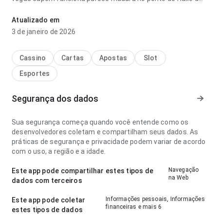
navegação no uso diário repetido; a experiência evita
passos desnecessários. O resultado geral parece prático e
Atualizado em
maduro.
3 de janeiro de 2026
Cassino
Cartas
Apostas
Slot
Esportes
Segurança dos dados
Sua segurança começa quando você entende como os
desenvolvedores coletam e compartilham seus dados. As
práticas de segurança e privacidade podem variar de acordo
com o uso, a região e a idade.
Navegação
Este app pode compartilhar estes tipos de
na Web
dados com terceiros
Informações pessoais, Informações
Este app pode coletar
financeiras e mais 6
estes tipos de dados