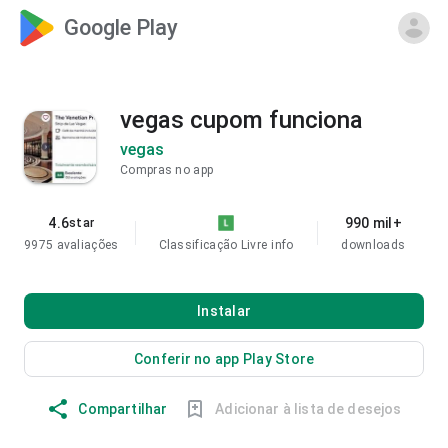
Google Play
vegas cupom funciona
vegas
Compras no app
4.6
990 mil+
star
9975 avaliações
Classificação Livre
info
downloads
Instalar
Conferir no app Play Store
Compartilhar
Adicionar à lista de desejos