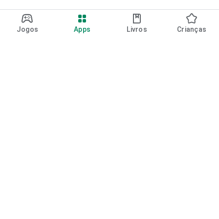
Jogos
Apps
Livros
Crianças
Google Play
Play Pass
Pontos do Play Points
Vales-presente
Resgatar
Política de reembolso
Crianças e família