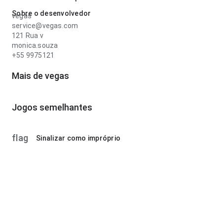
Sobre o desenvolvedor
vegas
service@vegas.com
121 Rua v
monica.souza
+55 9975121
Mais de vegas
Jogos semelhantes
flag
Sinalizar como impróprio