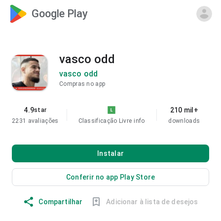
Google Play
vasco odd
vasco odd
Compras no app
4.9
210 mil+
star
2231 avaliações
Classificação Livre
info
downloads
Instalar
Conferir no app Play Store
Compartilhar
Adicionar à lista de desejos