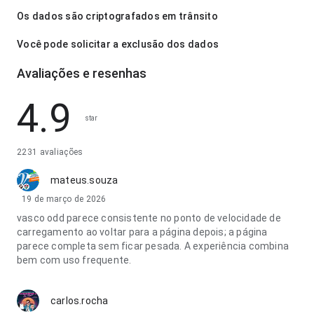
Os dados são criptografados em trânsito
Você pode solicitar a exclusão dos dados
Avaliações e resenhas
4.9
star
2231 avaliações
mateus.souza
19 de março de 2026
vasco odd parece consistente no ponto de velocidade de
carregamento ao voltar para a página depois; a página
parece completa sem ficar pesada. A experiência combina
bem com uso frequente.
carlos.rocha