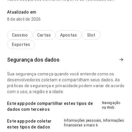
carregamento ao navegar por várias seções; o conteúdo é
fácil de examinar. Ajuda quem quer decidir rapidamente se
Atualizado em
vale instalar.
8 de abril de 2026
Cassino
Cartas
Apostas
Slot
Esportes
Segurança dos dados
Sua segurança começa quando você entende como os
desenvolvedores coletam e compartilham seus dados. As
práticas de segurança e privacidade podem variar de acordo
com o uso, a região e a idade.
Navegação
Este app pode compartilhar estes tipos de
na Web
dados com terceiros
Informações pessoais, Informações
Este app pode coletar
financeiras e mais 6
estes tipos de dados