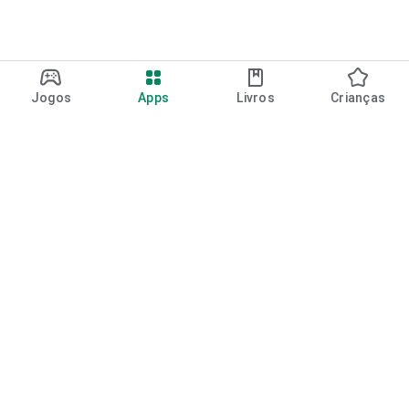
Jogos
Apps
Livros
Crianças
Google Play
Play Pass
Pontos do Play Points
Vales-presente
Resgatar
Política de reembolso