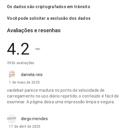
Os dados são criptografados em trânsito
Você pode solicitar a exclusão dos dados
Avaliações e resenhas
4.2
star
3956 avaliações
daniela.reis
1 de maio de 2025
vaidebat parece madura no ponto de velocidade de
carregamento no uso diário repetido; o conteúdo é fácil de
examinar. A página deixa uma impressão limpa e segura.
diego.mendes
17 de abril de 2025