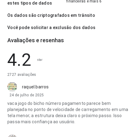
financeiras e mais 6
estes tipos de dados
Os dados são criptografados em trânsito
Você pode solicitar a exclusão dos dados
Avaliações e resenhas
4.2
star
2727 avaliações
raquel.barros
24 de julho de 2025
vaca jogo do bicho número pagamento parece bem
planejada no ponto de velocidade de carregamento em uma
tela menor; a estrutura deixa claro o próximo passo. Isso
passa mais confiança ao usuário.