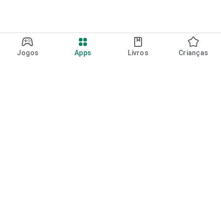
Jogos
Apps
Livros
Crianças
Google Play
Play Pass
Pontos do Play Points
Vales-presente
Resgatar
Política de reembolso