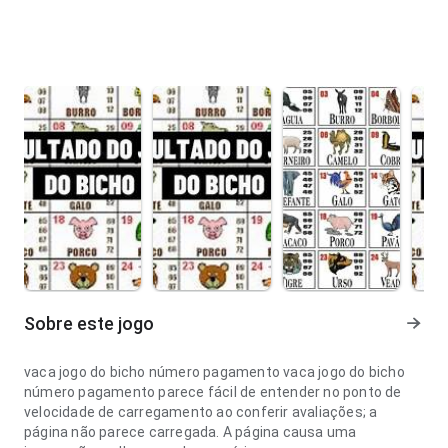
Sobre este jogo
vaca jogo do bicho número pagamento vaca jogo do bicho
número pagamento parece fácil de entender no ponto de
velocidade de carregamento ao conferir avaliações; a
página não parece carregada. A página causa uma