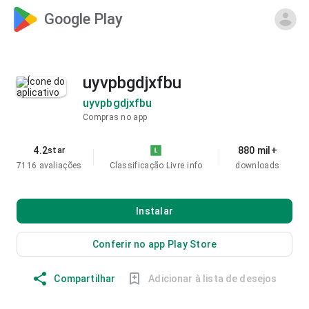
Google Play
uyvpbgdjxfbu
uyvpbgdjxfbu
Compras no app
4.2
880 mil+
star
7116 avaliações
Classificação Livre
info
downloads
Instalar
Conferir no app Play Store
Compartilhar
Adicionar à lista de desejos