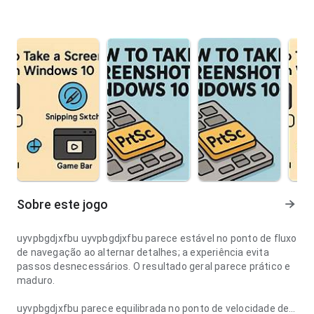
Sobre este jogo
uyvpbgdjxfbu uyvpbgdjxfbu parece estável no ponto de fluxo
de navegação ao alternar detalhes; a experiência evita
passos desnecessários. O resultado geral parece prático e
maduro.
uyvpbgdjxfbu parece equilibrada no ponto de velocidade de