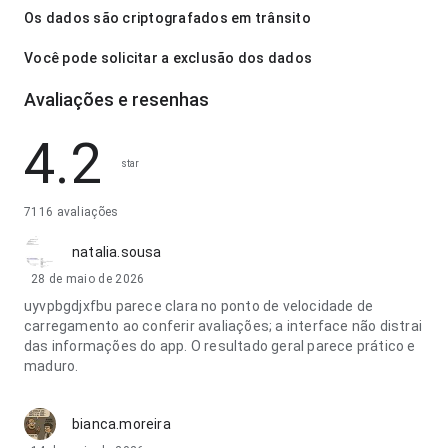
Os dados são criptografados em trânsito
Você pode solicitar a exclusão dos dados
Avaliações e resenhas
4.2
star
7116 avaliações
natalia.sousa
28 de maio de 2026
uyvpbgdjxfbu parece clara no ponto de velocidade de
carregamento ao conferir avaliações; a interface não distrai
das informações do app. O resultado geral parece prático e
maduro.
bianca.moreira