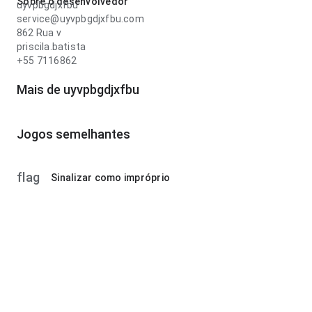
Sobre o desenvolvedor
uyvpbgdjxfbu
service@uyvpbgdjxfbu.com
862 Rua v
priscila.batista
+55 7116862
Mais de uyvpbgdjxfbu
Jogos semelhantes
flag
Sinalizar como impróprio