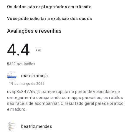
Os dados são criptografados em trânsito
Você pode solicitar a exclusão dos dados
Avaliações e resenhas
4.4
star
5399 avaliações
marcia.araujo
19 de março de 2026
uv5p8s8477dvfj9 parece rápida no ponto de velocidade de
carregamento comparando com apps parecidos; os rótulos
são fáceis de acompanhar. O resultado geral parece prático
e maduro.
beatriz.mendes