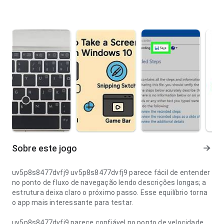
Sobre este jogo
uv5p8s8477dvfj9 uv5p8s8477dvfj9 parece fácil de entender
no ponto de fluxo de navegação lendo descrições longas; a
estrutura deixa claro o próximo passo. Esse equilíbrio torna
o app mais interessante para testar.
uv5p8s8477dvfj9 parece confiável no ponto de velocidade