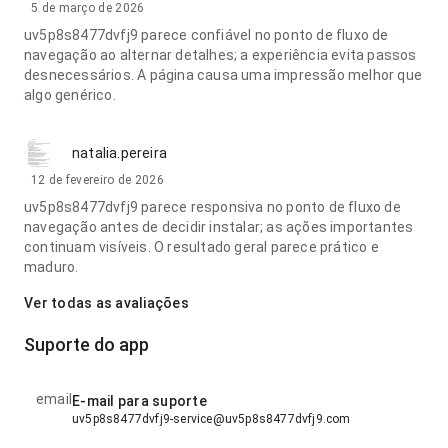
5 de março de 2026
uv5p8s8477dvfj9 parece confiável no ponto de fluxo de
navegação ao alternar detalhes; a experiência evita passos
desnecessários. A página causa uma impressão melhor que
algo genérico.
natalia.pereira
12 de fevereiro de 2026
uv5p8s8477dvfj9 parece responsiva no ponto de fluxo de
navegação antes de decidir instalar; as ações importantes
continuam visíveis. O resultado geral parece prático e
maduro.
Ver todas as avaliações
Suporte do app
email
E-mail para suporte
uv5p8s8477dvfj9-service@uv5p8s8477dvfj9.com