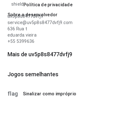
shield
Política de privacidade
Sobre o desenvolvedor
uv5p8s8477dvfj9
service@uv5p8s8477dvfj9.com
636 Rua t
eduarda.vieira
+55 5399636
Mais de uv5p8s8477dvfj9
Jogos semelhantes
flag
Sinalizar como impróprio