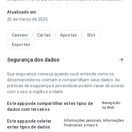
de carregamento para um visitante novo; a hierarquia visual
parece natural. Esse cuidado nos detalhes faz diferença.
Atualizado em
26 de março de 2026
Cassino
Cartas
Apostas
Slot
Esportes
Segurança dos dados
Sua segurança começa quando você entende como os
desenvolvedores coletam e compartilham seus dados. As
práticas de segurança e privacidade podem variar de acordo
com o uso, a região e a idade.
Navegação
Este app pode compartilhar estes tipos de
na Web
dados com terceiros
Informações pessoais, Informações
Este app pode coletar
financeiras e mais 6
estes tipos de dados