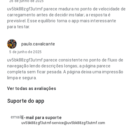
26 de junho de 2025
uv5bk88zgf3utmf parece madura no ponto de velocidade de
carregamento antes de decidir instalar; a resposta é
previsível. Esse equilíbrio torna o app mais interessante
para testar.
paulo.cavalcante
5 de junho de 2025
uv5bk88zgf3utmf parece consistente no ponto de fluxo de
navegação lendo descrições longas; a página parece
completa sem ficar pesada. A página deixa uma impressão
limpa e segura.
Ver todas as avaliações
Suporte do app
email
E-mail para suporte
uv5bk88zgf3utmf-service@uv5bk88zgf3utmf.com