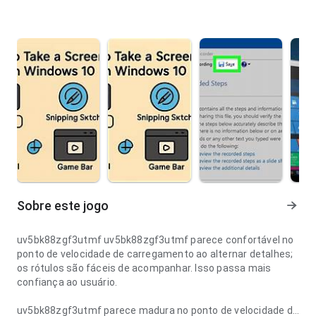
Sobre este jogo
uv5bk88zgf3utmf uv5bk88zgf3utmf parece confortável no
ponto de velocidade de carregamento ao alternar detalhes;
os rótulos são fáceis de acompanhar. Isso passa mais
confiança ao usuário.
uv5bk88zgf3utmf parece madura no ponto de velocidade de