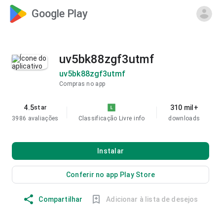
Google Play
uv5bk88zgf3utmf
uv5bk88zgf3utmf
Compras no app
4.5
310 mil+
star
3986 avaliações
Classificação Livre
info
downloads
Instalar
Conferir no app Play Store
Compartilhar
Adicionar à lista de desejos