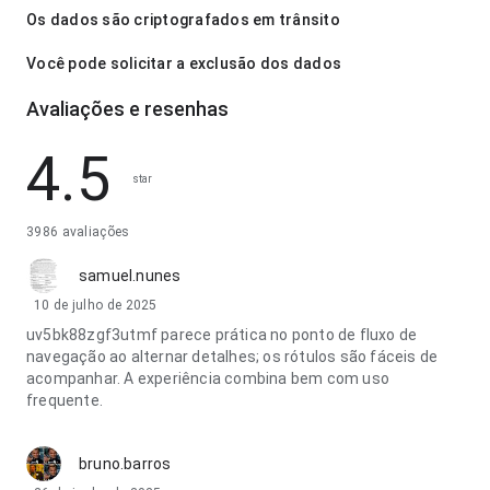
Os dados são criptografados em trânsito
Você pode solicitar a exclusão dos dados
Avaliações e resenhas
4.5
star
3986 avaliações
samuel.nunes
10 de julho de 2025
uv5bk88zgf3utmf parece prática no ponto de fluxo de
navegação ao alternar detalhes; os rótulos são fáceis de
acompanhar. A experiência combina bem com uso
frequente.
bruno.barros