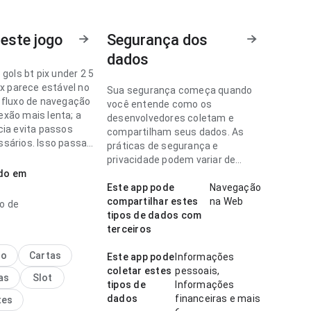
este jogo
Segurança dos
dados
 gols bt pix under 2 5
ix parece estável no
Sua segurança começa quando
 fluxo de navegação
você entende como os
xão mais lenta; a
desenvolvedores coletam e
cia evita passos
compartilham seus dados. As
sários. Isso passa
práticas de segurança e
fiança ao usuário.
privacidade podem variar de
ado em
acordo com o uso, a região e a
 gols bt pix parece
idade.
Este app pode
Navegação
nte no ponto de fluxo
compartilhar estes
na Web
o de
ação para um visitante
tipos de dados com
página não parece
terceiros
. Esse equilíbrio torna
is interessante para
no
Cartas
Este app pode
Informações
coletar estes
pessoais,
as
Slot
tipos de
Informações
dados
financeiras e mais
tes