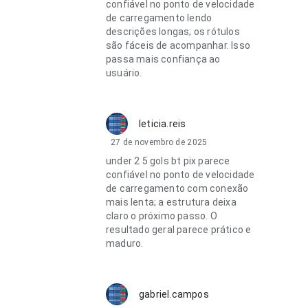
confiável no ponto de velocidade
de carregamento lendo
descrições longas; os rótulos
são fáceis de acompanhar. Isso
passa mais confiança ao
usuário.
leticia.reis
27 de novembro de 2025
under 2 5 gols bt pix parece
confiável no ponto de velocidade
de carregamento com conexão
mais lenta; a estrutura deixa
claro o próximo passo. O
resultado geral parece prático e
maduro.
gabriel.campos