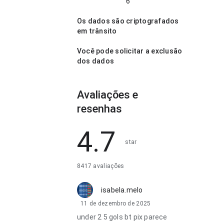
6
Os dados são criptografados
em trânsito
Você pode solicitar a exclusão
dos dados
Avaliações e
resenhas
4.7
star
8417 avaliações
isabela.melo
11 de dezembro de 2025
under 2 5 gols bt pix parece