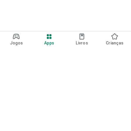
Jogos
Apps
Livros
Crianças
Google Play
Play Pass
Pontos do Play Points
Vales-presente
Resgatar