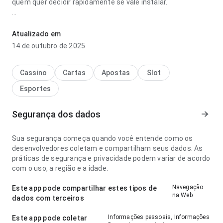
quem quer decidir rapidamente se vale instalar.
umce4u4j4ubj8594kthjshuges4gdawdghhu4rfhef parece
clara no ponto de fluxo de navegação para um visitante
Atualizado em
novo; a estrutura deixa claro o próximo passo. A experiência
14 de outubro de 2025
combina bem com uso frequente.
Cassino
Cartas
Apostas
Slot
Esportes
Segurança dos dados
Sua segurança começa quando você entende como os
desenvolvedores coletam e compartilham seus dados. As
práticas de segurança e privacidade podem variar de acordo
com o uso, a região e a idade.
Navegação
Este app pode compartilhar estes tipos de
na Web
dados com terceiros
Informações pessoais, Informações
Este app pode coletar