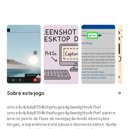
Sobre este jogo
umce4u4j4ubj8594kthjshuges4gdawdghhu4rfhef
umce4u4j4ubj8594kthjshuges4gdawdghhu4rfhef parece
leve no ponto de fluxo de navegação lendo descrições
longas; a experiência evita passos desnecessários. Ajuda