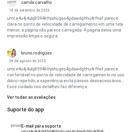
camila.carvalho
18 de setembro de 2025
umce4u4j4ubj8594kthjshuges4gdawdghhu4rfhef parece
clara no ponto de velocidade de carregamento em uma tela
menor; a página não parece carregada. A página deixa uma
impressão limpa e segura.
bruno.rodrigues
28 de agosto de 2025
umce4u4j4ubj8594kthjshuges4gdawdghhu4rfhef parece
confortável no ponto de velocidade de carregamento no uso
diário repetido; a experiência evita passos desnecessários.
Esse cuidado nos detalhes faz diferença.
Ver todas as avaliações
Suporte do app
email
E-mail para suporte
umce4u4j4ubj8594kthjshuges4gdawdghhu4rfhef-