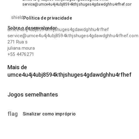
service@umce4u4j4ubj8594kthjshuges4gdawdghhu4rfhef.com
shield
Política de privacidade
Sobre o desenvolvedor
umce4u4j4ubj8594kthjshuges4gdawdghhu4rfhef
service@umce4u4j4ubj8594kthjshuges4gdawdghhu4rfhef.com
271 Rua s
juliana.moura
+55 4476271
Mais de
umce4u4j4ubj8594kthjshuges4gdawdghhu4rfhef
Jogos semelhantes
flag
Sinalizar como impróprio