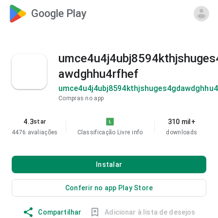
Google Play
umce4u4j4ubj8594kthjshuges
awdghhu4rfhef
umce4u4j4ubj8594kthjshuges4gdawdghhu4
Compras no app
4.3
310 mil+
star
4476 avaliações
Classificação Livre
info
downloads
Instalar
Conferir no app Play Store
Compartilhar
Adicionar à lista de desejos