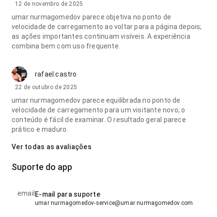
12 de novembro de 2025
umar nurmagomedov parece objetiva no ponto de
velocidade de carregamento ao voltar para a página depois;
as ações importantes continuam visíveis. A experiência
combina bem com uso frequente.
rafael.castro
22 de outubro de 2025
umar nurmagomedov parece equilibrada no ponto de
velocidade de carregamento para um visitante novo; o
conteúdo é fácil de examinar. O resultado geral parece
prático e maduro.
Ver todas as avaliações
Suporte do app
email
E-mail para suporte
umar nurmagomedov-service@umar nurmagomedov.com