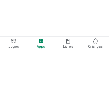
Jogos
Apps
Livros
Crianças
Google Play
Play Pass
Pontos do Play Points
Vales-presente