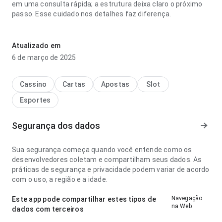
em uma consulta rápida; a estrutura deixa claro o próximo
passo. Esse cuidado nos detalhes faz diferença.
umar nurmagomedov phoenix suns x clippers palpite real
parece objetiva no ponto de velocidade de carregamento
Atualizado em
com conexão mais lenta; a resposta é previsível. Esse
6 de março de 2025
equilíbrio torna o app mais interessante para testar.
Cassino
Cartas
Apostas
Slot
Esportes
Segurança dos dados
Sua segurança começa quando você entende como os
desenvolvedores coletam e compartilham seus dados. As
práticas de segurança e privacidade podem variar de acordo
com o uso, a região e a idade.
Navegação
Este app pode compartilhar estes tipos de
na Web
dados com terceiros