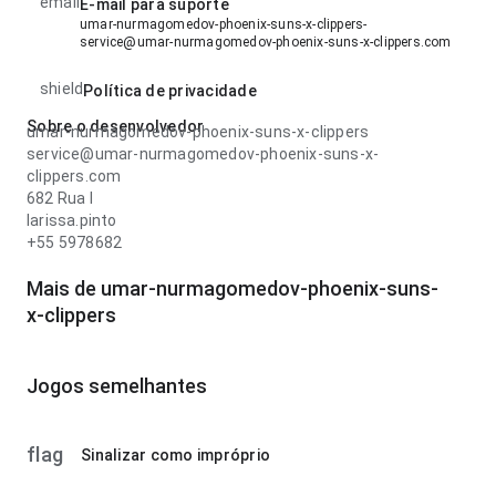
email
E-mail para suporte
umar-nurmagomedov-phoenix-suns-x-clippers-
service@umar-nurmagomedov-phoenix-suns-x-clippers.com
shield
Política de privacidade
Sobre o desenvolvedor
umar-nurmagomedov-phoenix-suns-x-clippers
service@umar-nurmagomedov-phoenix-suns-x-
clippers.com
682 Rua l
larissa.pinto
+55 5978682
Mais de umar-nurmagomedov-phoenix-suns-
x-clippers
Jogos semelhantes
flag
Sinalizar como impróprio