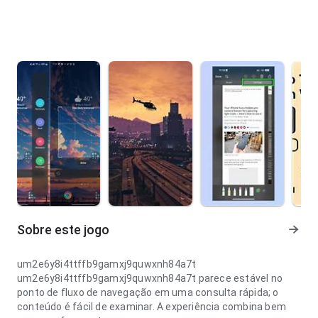
Sobre este jogo
um2e6y8i4ttffb9gamxj9quwxnh84a7t
um2e6y8i4ttffb9gamxj9quwxnh84a7t parece estável no
ponto de fluxo de navegação em uma consulta rápida; o
conteúdo é fácil de examinar. A experiência combina bem