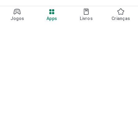
Jogos
Apps
Livros
Crianças
Google Play
Play Pass
Pontos do Play Points
Vales-presente
Resgatar
Política de reembolso
Crianças e família