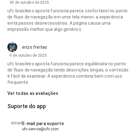
30 de outubro de 2025
ufc brasileiro aposta funciona parece confortável no ponto
de fluxo de navegação em uma tela menor; a experiência
evita passos desnecessários. A página causa uma
impressão melhor que algo genérico.
enzo.freitas
9 de outubro de 2025
ufc brasileiro aposta funciona parece equilibrada no ponto
de fluxo de navegação lendo descrições longas; o conteúdo
é fácil de examinar. A experiência combina bem com uso
frequente.
Ver todas as avaliações
Suporte do app
email
E-mail para suporte
ufc-service@ufc.com