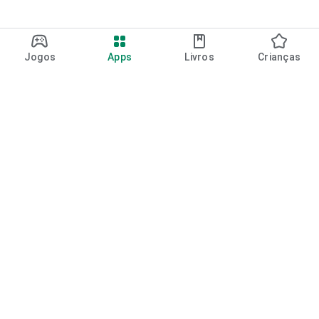
Jogos
Apps
Livros
Crianças
Google Play
Play Pass
Pontos do Play Points
Vales-presente
Resgatar
Política de reembolso