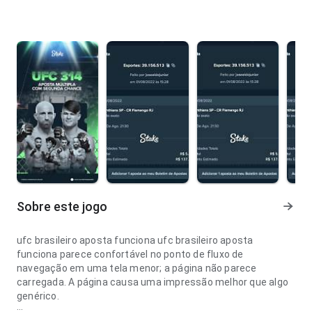
Sobre este jogo
ufc brasileiro aposta funciona ufc brasileiro aposta
funciona parece confortável no ponto de fluxo de
navegação em uma tela menor; a página não parece
carregada. A página causa uma impressão melhor que algo
genérico.