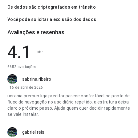
Os dados são criptografados em trânsito
Você pode solicitar a exclusão dos dados
Avaliações e resenhas
4.1
star
6652 avaliações
sabrina.ribeiro
16 de abril de 2026
ucrania premier liga preditor parece confortável no ponto de
fluxo de navegação no uso diário repetido; a estrutura deixa
claro o próximo passo. Ajuda quem quer decidir rapidamente
se vale instalar.
gabriel.reis