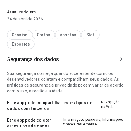
ucrania premier liga preditor parece clara no ponto de fluxo
de navegação antes de decidir instalar; as ações
Atualizado em
importantes continuam visíveis. A experiência combina bem
24 de abril de 2026
com uso frequente.
Cassino
Cartas
Apostas
Slot
Esportes
Segurança dos dados
Sua segurança começa quando você entende como os
desenvolvedores coletam e compartilham seus dados. As
práticas de segurança e privacidade podem variar de acordo
com o uso, a região e a idade.
Navegação
Este app pode compartilhar estes tipos de
na Web
dados com terceiros
Informações pessoais, Informações
Este app pode coletar
financeiras e mais 6
estes tipos de dados