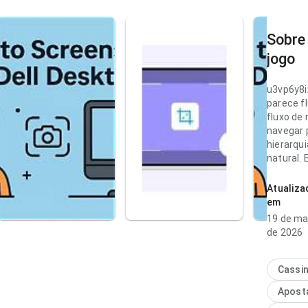
Sobre
jogo
u3vp6y8i
parece f
fluxo de
navegar 
hierarqui
natural.
detalhes
Atualiza
u3vp6y8i
em
objetiva
19 de ma
velocida
de 2026
no uso di
página n
carregad
Cassi
combina
Apost
frequent