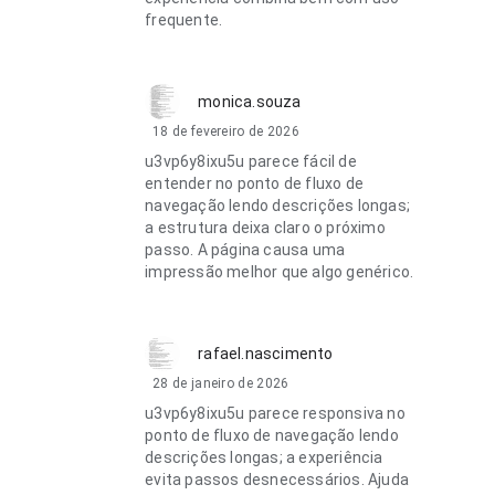
frequente.
monica.souza
18 de fevereiro de 2026
u3vp6y8ixu5u parece fácil de
entender no ponto de fluxo de
navegação lendo descrições longas;
a estrutura deixa claro o próximo
passo. A página causa uma
impressão melhor que algo genérico.
rafael.nascimento
28 de janeiro de 2026
u3vp6y8ixu5u parece responsiva no
ponto de fluxo de navegação lendo
descrições longas; a experiência
evita passos desnecessários. Ajuda