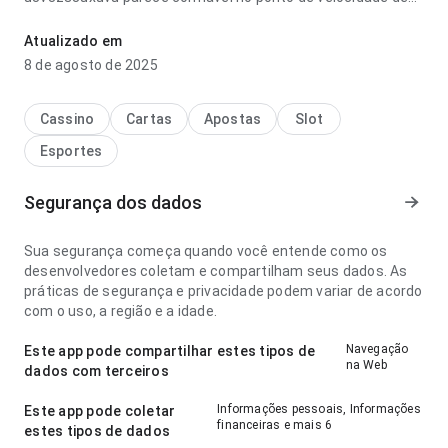
carregamento lendo descrições longas; a hierarquia visual
parece natural. Ajuda quem quer decidir rapidamente se vale
Atualizado em
instalar.
8 de agosto de 2025
Cassino
Cartas
Apostas
Slot
Esportes
Segurança dos dados
Sua segurança começa quando você entende como os
desenvolvedores coletam e compartilham seus dados. As
práticas de segurança e privacidade podem variar de acordo
com o uso, a região e a idade.
Navegação
Este app pode compartilhar estes tipos de
na Web
dados com terceiros
Informações pessoais, Informações
Este app pode coletar
financeiras e mais 6
estes tipos de dados