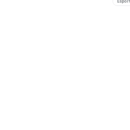
Espor