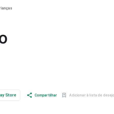
rianças
do
lay Store
Compartilhar
Adicionar à lista de desej