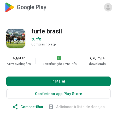
Google Play
turfe brasil
turfe
Compras no app
4.6
670 mil+
star
7429 avaliações
Classificação Livre
info
downloads
Instalar
Conferir no app Play Store
Compartilhar
Adicionar à lista de desejos