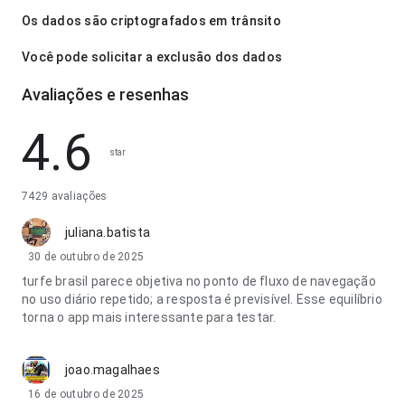
Os dados são criptografados em trânsito
Você pode solicitar a exclusão dos dados
Avaliações e resenhas
4.6
star
7429 avaliações
juliana.batista
30 de outubro de 2025
turfe brasil parece objetiva no ponto de fluxo de navegação
no uso diário repetido; a resposta é previsível. Esse equilíbrio
torna o app mais interessante para testar.
joao.magalhaes
16 de outubro de 2025