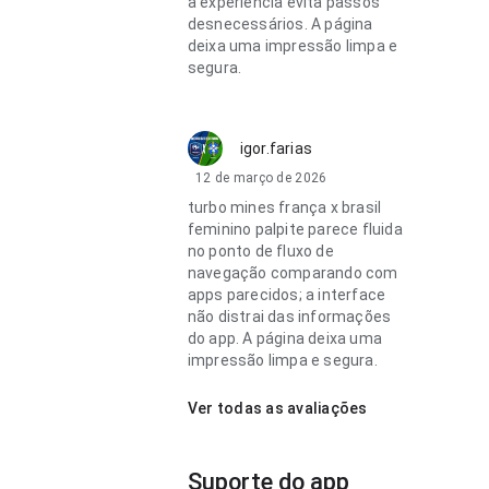
a experiência evita passos
desnecessários. A página
deixa uma impressão limpa e
segura.
igor.farias
12 de março de 2026
turbo mines frança x brasil
feminino palpite parece fluida
no ponto de fluxo de
navegação comparando com
apps parecidos; a interface
não distrai das informações
do app. A página deixa uma
impressão limpa e segura.
Ver todas as avaliações
Suporte do app