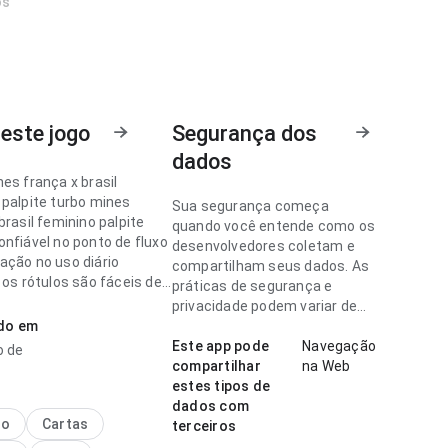
os
este jogo
Segurança dos
dados
es frança x brasil
 palpite turbo mines
Sua segurança começa
brasil feminino palpite
quando você entende como os
onfiável no ponto de fluxo
desenvolvedores coletam e
ação no uso diário
compartilham seus dados. As
 os rótulos são fáceis de
práticas de segurança e
ar. Esse equilíbrio torna
privacidade podem variar de
is interessante para
ado em
acordo com o uso, a região e a
idade.
Este app pode
Navegação
o de
compartilhar
na Web
es frança x brasil
estes tipos de
 palpite parece rápida no
dados com
 fluxo de navegação ao
no
Cartas
terceiros
ra a página depois; a