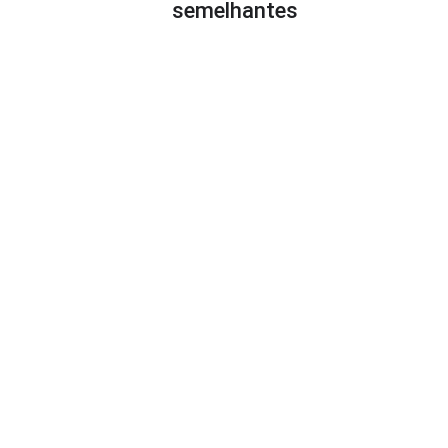
semelhantes