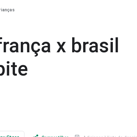
rianças
rança x brasil
pite