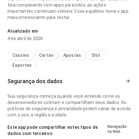
tela comparando com apps parecidos; as ações
importantes continuam visíveis. Esse equilíbrio torna o app
mais interessante para testar.
truco online space man jogo de aposta sem deposito
Atualizado em
minimo parece objetiva no ponto de fluxo de navegação ao
4 de abril de 2026
conferir avaliações; as ações importantes continuam
visíveis. A página deixa uma impressão limpa e segura.
Cassino
Cartas
Apostas
Slot
Esportes
Segurança dos dados
Sua segurança começa quando você entende como os
desenvolvedores coletam e compartilham seus dados. As
práticas de segurança e privacidade podem variar de acordo
com o uso, a região e a idade.
Navegação
Este app pode compartilhar estes tipos de
na Web
dados com terceiros