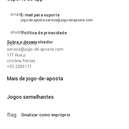
email
E-mail para suporte
jogo-de-aposta-service@jogo-de-aposta.com
shield
Política de privacidade
Sobre o desenvolvedor
jogo-de-aposta
service@jogo-de-aposta.com
171 Rua p
cristina.freitas
+55 2283171
Mais de jogo-de-aposta
Jogos semelhantes
flag
Sinalizar como impróprio