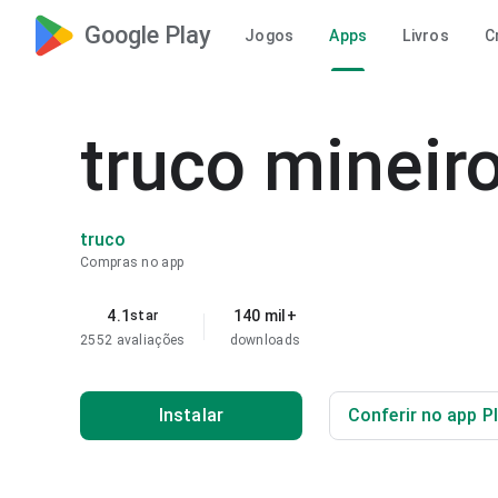
Google Play
Jogos
Apps
Livros
C
truco mineir
truco
Compras no app
4.1
140 mil+
star
2552 avaliações
downloads
Instalar
Conferir no app P