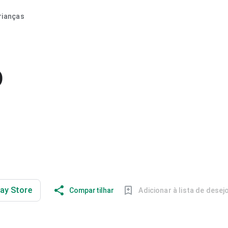
rianças
o
lay Store
Compartilhar
Adicionar à lista de desej