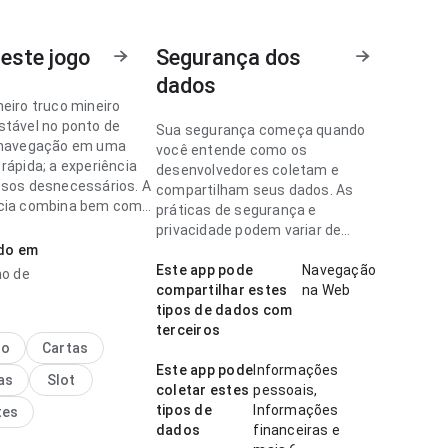
este jogo
Segurança dos
dados
neiro truco mineiro
stável no ponto de
Sua segurança começa quando
 navegação em uma
você entende como os
rápida; a experiência
desenvolvedores coletam e
ssos desnecessários. A
compartilham seus dados. As
cia combina bem com
práticas de segurança e
uente.
privacidade podem variar de
ado em
acordo com o uso, a região e a
neiro parece bem
idade.
Este app pode
Navegação
ho de
a no ponto de
compartilhar estes
na Web
de de carregamento em
tipos de dados com
 menor; a experiência
terceiros
ssos desnecessários. A
no
Cartas
causa uma impressão
Este app pode
Informações
as
Slot
ue algo genérico.
coletar estes
pessoais,
tipos de
Informações
tes
dados
financeiras e