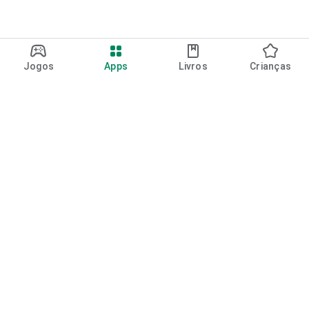
Jogos
Apps
Livros
Crianças
Google Play
Play Pass
Pontos do Play Points
Vales-presente
Resgatar
Política de reembolso