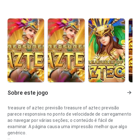
Sobre este jogo
treasure of aztec previsão treasure of aztec previsão
parece responsiva no ponto de velocidade de carregamento
ao navegar por várias seções; o conteúdo é fácil de
examinar. A página causa uma impressão melhor que algo
genérico.