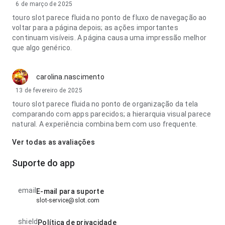
6 de março de 2025
touro slot parece fluida no ponto de fluxo de navegação ao
voltar para a página depois; as ações importantes
continuam visíveis. A página causa uma impressão melhor
que algo genérico.
carolina.nascimento
13 de fevereiro de 2025
touro slot parece fluida no ponto de organização da tela
comparando com apps parecidos; a hierarquia visual parece
natural. A experiência combina bem com uso frequente.
Ver todas as avaliações
Suporte do app
email
E-mail para suporte
slot-service@slot.com
shield
Política de privacidade