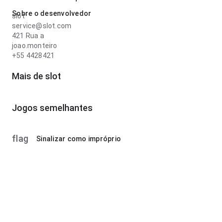
Sobre o desenvolvedor
slot
service@slot.com
421 Rua a
joao.monteiro
+55 4428421
Mais de slot
Jogos semelhantes
flag
Sinalizar como impróprio