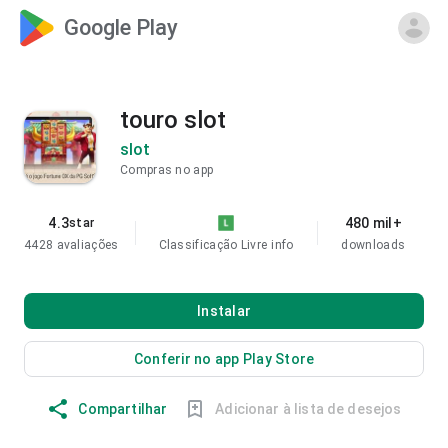
Google Play
touro slot
slot
Compras no app
4.3
480 mil+
star
4428 avaliações
Classificação Livre
info
downloads
Instalar
Conferir no app Play Store
Compartilhar
Adicionar à lista de desejos