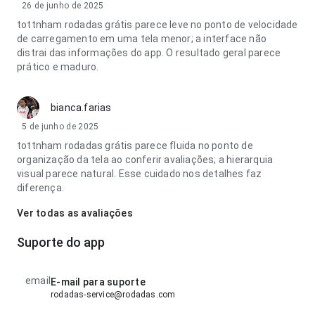
26 de junho de 2025
tottnham rodadas grátis parece leve no ponto de velocidade
de carregamento em uma tela menor; a interface não
distrai das informações do app. O resultado geral parece
prático e maduro.
bianca.farias
5 de junho de 2025
tottnham rodadas grátis parece fluida no ponto de
organização da tela ao conferir avaliações; a hierarquia
visual parece natural. Esse cuidado nos detalhes faz
diferença.
Ver todas as avaliações
Suporte do app
email
E-mail para suporte
rodadas-service@rodadas.com