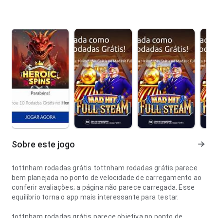
Sobre este jogo
tottnham rodadas grátis tottnham rodadas grátis parece
bem planejada no ponto de velocidade de carregamento ao
conferir avaliações; a página não parece carregada. Esse
equilíbrio torna o app mais interessante para testar.
tottnham rodadas grátis parece objetiva no ponto de