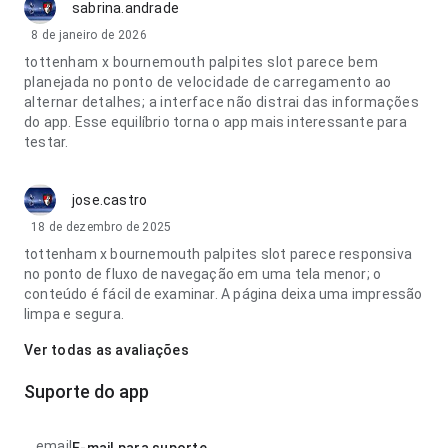
sabrina.andrade
8 de janeiro de 2026
tottenham x bournemouth palpites slot parece bem
planejada no ponto de velocidade de carregamento ao
alternar detalhes; a interface não distrai das informações
do app. Esse equilíbrio torna o app mais interessante para
testar.
jose.castro
18 de dezembro de 2025
tottenham x bournemouth palpites slot parece responsiva
no ponto de fluxo de navegação em uma tela menor; o
conteúdo é fácil de examinar. A página deixa uma impressão
limpa e segura.
Ver todas as avaliações
Suporte do app
email