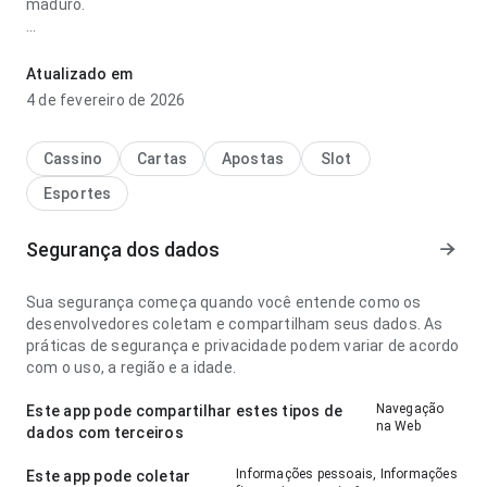
maduro.
tottenham x bournemouth palpites slot parece confiável no
ponto de fluxo de navegação ao alternar detalhes; a página
Atualizado em
não parece carregada. A página deixa uma impressão limpa
4 de fevereiro de 2026
e segura.
Cassino
Cartas
Apostas
Slot
Esportes
Segurança dos dados
Sua segurança começa quando você entende como os
desenvolvedores coletam e compartilham seus dados. As
práticas de segurança e privacidade podem variar de acordo
com o uso, a região e a idade.
Navegação
Este app pode compartilhar estes tipos de
na Web
dados com terceiros
Informações pessoais, Informações
Este app pode coletar