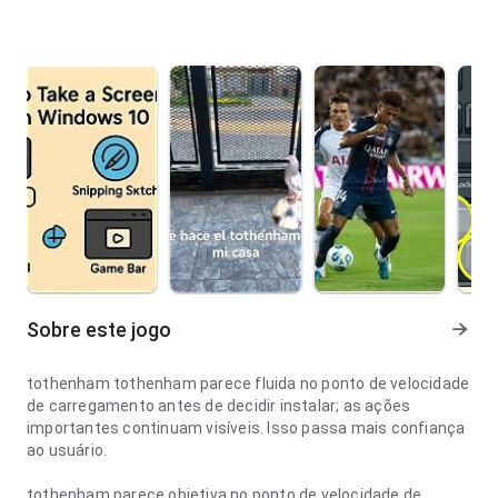
Sobre este jogo
tothenham tothenham parece fluida no ponto de velocidade
de carregamento antes de decidir instalar; as ações
importantes continuam visíveis. Isso passa mais confiança
ao usuário.
tothenham parece objetiva no ponto de velocidade de