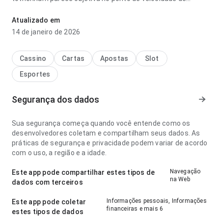
carregamento em uma tela menor; a experiência evita
passos desnecessários. Esse cuidado nos detalhes faz
Atualizado em
diferença.
14 de janeiro de 2026
Cassino
Cartas
Apostas
Slot
Esportes
Segurança dos dados
Sua segurança começa quando você entende como os
desenvolvedores coletam e compartilham seus dados. As
práticas de segurança e privacidade podem variar de acordo
com o uso, a região e a idade.
Navegação
Este app pode compartilhar estes tipos de
na Web
dados com terceiros
Informações pessoais, Informações
Este app pode coletar
financeiras e mais 6
estes tipos de dados