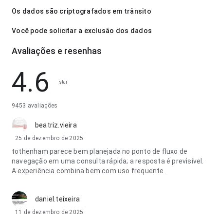
Os dados são criptografados em trânsito
Você pode solicitar a exclusão dos dados
Avaliações e resenhas
4.6
star
9453 avaliações
beatriz.vieira
25 de dezembro de 2025
tothenham parece bem planejada no ponto de fluxo de
navegação em uma consulta rápida; a resposta é previsível.
A experiência combina bem com uso frequente.
daniel.teixeira
11 de dezembro de 2025