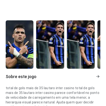
Sobre este jogo
total de gols mais de 35 lautaro inter casino total de gols
mais de 35 lautaro inter casino parece confortável no ponto
de velocidade de carregamento em uma tela menor; a
hierarquia visual parece natural. Ajuda quem quer decidir