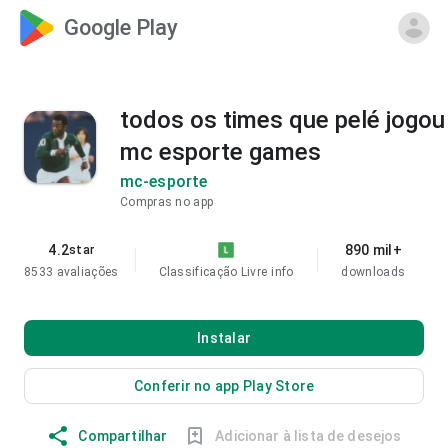
Google Play
todos os times que pelé jogou
mc esporte games
mc-esporte
Compras no app
4.2
890 mil+
star
8533 avaliações
Classificação Livre
info
downloads
Instalar
Conferir no app Play Store
Compartilhar
Adicionar à lista de desejos