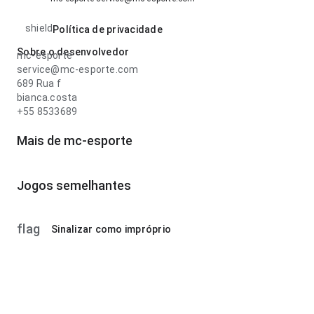
shield
Política de privacidade
Sobre o desenvolvedor
mc-esporte
service@mc-esporte.com
689 Rua f
bianca.costa
+55 8533689
Mais de mc-esporte
Jogos semelhantes
flag
Sinalizar como impróprio