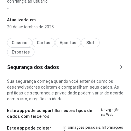
confiança ao usuário.
todos os times que pelé jogou mc esporte games parece
fluida no ponto de velocidade de carregamento ao conferir
Atualizado em
avaliações; as ações importantes continuam visíveis. O
20 de setembro de 2025
resultado geral parece prático e maduro.
Cassino
Cartas
Apostas
Slot
Esportes
Segurança dos dados
Sua segurança começa quando você entende como os
desenvolvedores coletam e compartilham seus dados. As
práticas de segurança e privacidade podem variar de acordo
com o uso, a região e a idade.
Navegação
Este app pode compartilhar estes tipos de
na Web
dados com terceiros
Informações pessoais, Informações
Este app pode coletar