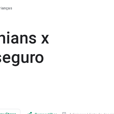
rianças
thians x
seguro