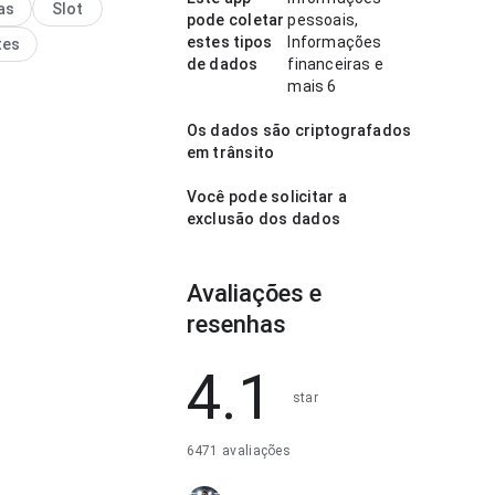
as
Slot
rapidamente se vale
pode coletar
pessoais,
estes tipos
Informações
tes
de dados
financeiras e
mais 6
Os dados são criptografados
em trânsito
Você pode solicitar a
exclusão dos dados
Avaliações e
resenhas
4.1
star
6471 avaliações