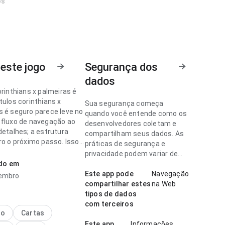
os
este jogo
Segurança dos
dados
orinthians x palmeiras é
tulos corinthians x
Sua segurança começa
s é seguro parece leve no
quando você entende como os
 fluxo de navegação ao
desenvolvedores coletam e
detalhes; a estrutura
compartilham seus dados. As
ro o próximo passo. Isso
práticas de segurança e
is confiança ao usuário.
privacidade podem variar de
ado em
acordo com o uso, a região e a
orinthians x palmeiras é
idade.
Este app pode
Navegação
zembro
arece consistente no
compartilhar estes
na Web
 fluxo de navegação
tipos de dados
scrições longas; a
com terceiros
cia evita passos
no
Cartas
sários. Ajuda quem quer
Este app
Informações