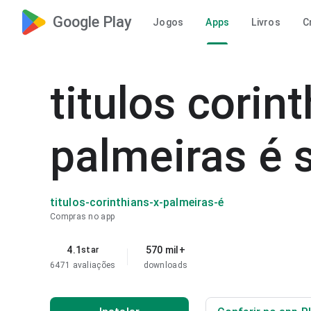
Google Play
Jogos
Apps
Livros
C
titulos corin
palmeiras é 
titulos-corinthians-x-palmeiras-é
Compras no app
4.1
570 mil+
star
6471 avaliações
downloads