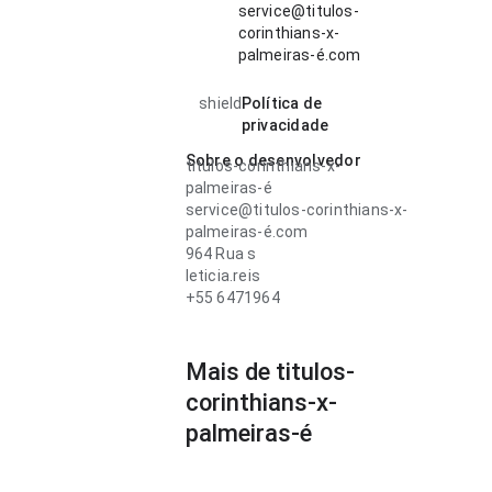
service@titulos-
corinthians-x-
palmeiras-é.com
shield
Política de
privacidade
Sobre o desenvolvedor
titulos-corinthians-x-
palmeiras-é
service@titulos-corinthians-x-
palmeiras-é.com
964 Rua s
leticia.reis
+55 6471964
Mais de titulos-
corinthians-x-
palmeiras-é