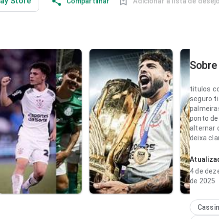
lay Store
Compartilhar
Adicionar à lista de desej
Sobre 
titulos c
seguro ti
palmeira
ponto de
alternar 
deixa cla
passa ma
Atualiz
titulos c
4 de de
seguro p
de 2025
ponto de
lendo de
experiên
Cassi
desneces