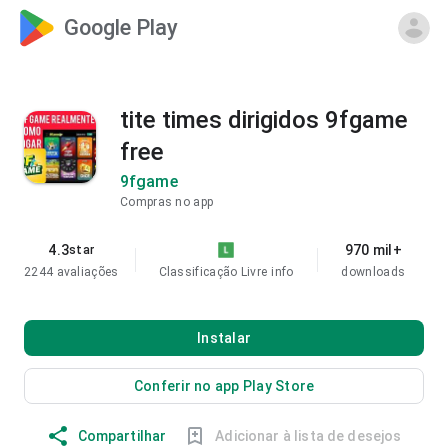
Google Play
tite times dirigidos 9fgame
free
9fgame
Compras no app
4.3
970 mil+
star
2244 avaliações
Classificação Livre
info
downloads
Instalar
Conferir no app Play Store
Compartilhar
Adicionar à lista de desejos