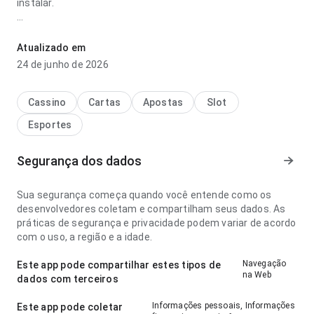
instalar.
tite times dirigidos 9fgame free parece clara no ponto de
fluxo de navegação ao voltar para a página depois; as ações
Atualizado em
importantes continuam visíveis. A página causa uma
24 de junho de 2026
impressão melhor que algo genérico.
Cassino
Cartas
Apostas
Slot
Esportes
Segurança dos dados
Sua segurança começa quando você entende como os
desenvolvedores coletam e compartilham seus dados. As
práticas de segurança e privacidade podem variar de acordo
com o uso, a região e a idade.
Navegação
Este app pode compartilhar estes tipos de
na Web
dados com terceiros
Informações pessoais, Informações
Este app pode coletar