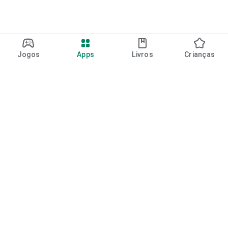
Jogos
Apps
Livros
Crianças
Google Play
Play Pass
Pontos do Play Points
Vales-presente
Resgatar
Política de reembolso