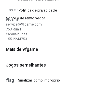
shield
Política de privacidade
Sobre o desenvolvedor
9fgame
service@9fgame.com
753 Rua f
camila.nunes
+55 2244753
Mais de 9fgame
Jogos semelhantes
flag
Sinalizar como impróprio