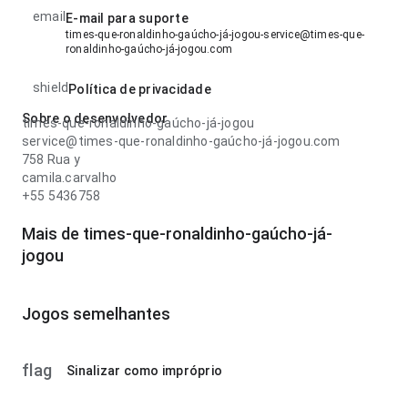
email
E-mail para suporte
times-que-ronaldinho-gaúcho-já-jogou-service@times-que-
ronaldinho-gaúcho-já-jogou.com
shield
Política de privacidade
Sobre o desenvolvedor
times-que-ronaldinho-gaúcho-já-jogou
service@times-que-ronaldinho-gaúcho-já-jogou.com
758 Rua y
camila.carvalho
+55 5436758
Mais de times-que-ronaldinho-gaúcho-já-
jogou
Jogos semelhantes
flag
Sinalizar como impróprio