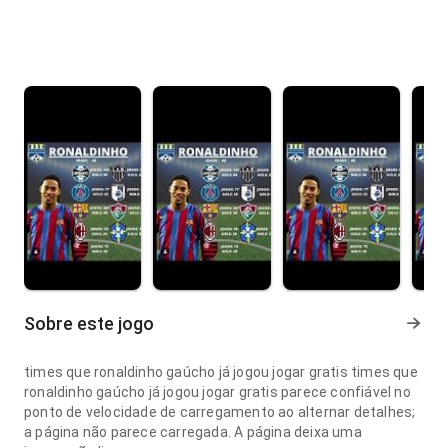
Sobre este jogo
times que ronaldinho gaúcho já jogou jogar gratis times que
ronaldinho gaúcho já jogou jogar gratis parece confiável no
ponto de velocidade de carregamento ao alternar detalhes;
a página não parece carregada. A página deixa uma