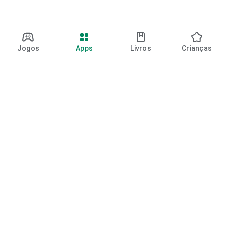
Jogos
Apps
Livros
Crianças
Google Play
Play Pass
Pontos do Play Points
Vales-presente
Resgatar
Política de reembolso