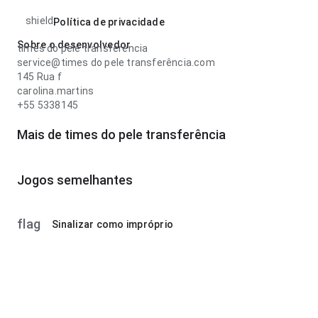
shield
Política de privacidade
Sobre o desenvolvedor
times do pele transferência
service@times do pele transferência.com
145 Rua f
carolina.martins
+55 5338145
Mais de times do pele transferência
Jogos semelhantes
flag
Sinalizar como impróprio