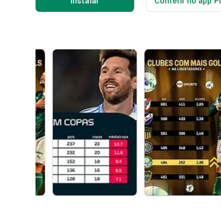
Instalar
Conferir no app P