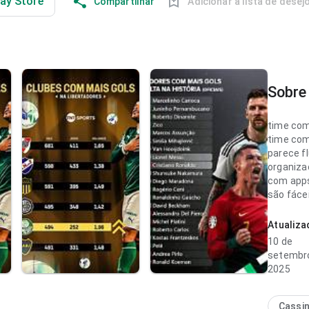
lay Store
Compartilhar
Adicionar à lista de desej
Sobre 
time com
time com
parece f
organiza
com apps
são fáce
passa ma
Atualiz
time com
10 de
parece c
setembr
velocida
2025
compara
parecidos
parece na
Cassi