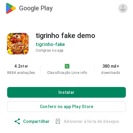
Google Play
tigrinho fake demo
tigrinho-fake
Compras no app
4.2
380 mil+
star
8884 avaliações
Classificação Livre
info
downloads
Instalar
Conferir no app Play Store
Compartilhar
Adicionar à lista de desejos